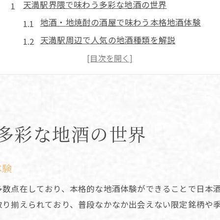
天満駅界隈で味わう多彩な地酒の世界
地酒・地焼酎の酒屋で味わう本格地酒体験
天満駅周辺で人気の地酒種類を解説
地酒種類の違いと楽しみ方を知るコツ
日本酒専門店で発見する新しい味わい方
立ち飲み文化で広がる地酒の世界を紹介
豊富な地酒と種類に触れる天満駅探訪
多彩な地酒の世界
地酒・地焼酎の酒屋が揃う天満駅の魅力
地酒種類を知って飲み比べを満喫する方法
日本酒イベントで体験する地酒飲み比べ
体験
地酒・地焼酎の酒屋で出会う希少な種類
多数点在しており、本格的な地酒体験ができることで日本
専門店で人気の地酒を味わう楽しみ方
取り揃えられており、普段なかなか出会えない限定銘柄や
地酒・地焼酎の酒屋が集う場所の魅力