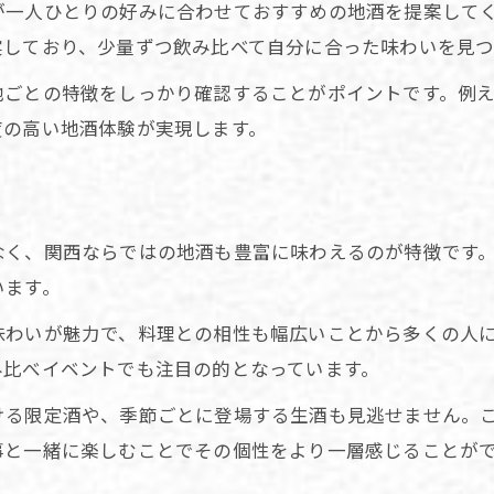
が一人ひとりの好みに合わせておすすめの地酒を提案して
地酒・地焼酎の酒屋で人気の日本酒を探す
実しており、少量ずつ飲み比べて自分に合った味わいを見
複数の種類が楽しめる天満駅の酒屋事情
地ごとの特徴をしっかり確認することがポイントです。例
地酒・地焼酎の酒屋で味わう地酒の個性
度の高い地酒体験が実現します。
立ち飲みで気軽に楽しむ地酒の新世界
日本酒専門店で得られる飲み比べの醍醐味
日本酒好きなら天満駅で飲み比べ体験
なく、関西ならではの地酒も豊富に味わえるのが特徴です
地酒・地焼酎の酒屋で飲み比べを堪能する
います。
天満駅で地酒種類を楽しむためのポイント
味わいが魅力で、料理との相性も幅広いことから多くの人
日本酒飲み比べの魅力と選び方のコツ
み比べイベントでも注目の的となっています。
立ち飲みと専門店のおすすめ比較ガイド
ける限定酒や、季節ごとに登場する生酒も見逃せません。
地酒イベント情報で味わう特別な体験
事と一緒に楽しむことでその個性をより一層感じることが
注目の種類を厳選！地酒を満喫する方法