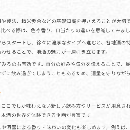
地酒・地焼酎の酒屋で厳選された種類を発見
天満駅周辺のおすすめ地酒種類を紹介
料や製法、精米歩合などの基礎知識を押さえることが大切
日本酒専門店で体験する個性豊かな味わい
み比べる際は、色や香り、口当たりの違いを意識してみま
飲み比べで自分好みの地酒を見つける方法
からスタートし、徐々に濃厚なタイプへ進むと、各地酒の
地酒イベントを活用した楽しみ方のコツ
合わせることで、地酒の魅力が一層引き立ちます。
初めてでも安心な天満駅の地酒選び方
てみるのも有効です。自分の好みや気分を伝えることで、
地酒・地焼酎の酒屋で初めて選ぶ際のコツ
せずに飲み過ぎてしまうこともあるため、適量を守りなが
専門店スタッフおすすめの地酒種類ガイド
日本酒初心者に優しい飲み比べ体験談
方
地酒の種類別に選ぶ楽しみ方を解説
、ここでしか味わえない新しい飲み方やサービスが用意さ
天満駅周辺で安心して楽しむ地酒の選び方
日本酒の世界を体験できる企画が豊富です。
スや酒器による香り・味わいの変化も楽しめます。例えば