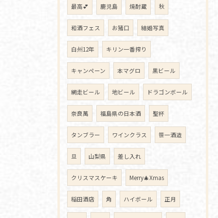
最高💕
鹿児島
焼酎蔵
秋
和酒フェス
お猪口
結婚写真
白州12年
キリン一番搾り
キャンペーン
本マグロ
黒ビール
網走ビール
地ビール
ドラゴンボール
奈良萬
福島県の日本酒
聖杯
タンブラー
ワインクラス
笹一酒造
旦
山梨県
差し入れ
クリスマスケーキ
Merry🎄Xmas
稲田酒店
角
ハイボール
正月