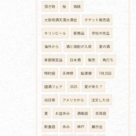
頂き物
桜
偽銭
大阪地酒天満大酒会
チケット販売店
キリンビール
新商品
学校の先生
海外から
酒と焼酎が入荷
夏の酒
季節限定品
日本酒
販売
角打ち
特約店
天神祭
船渡御
7月25日
國酒フェア
2025
夏が来た？
向日葵
アメリカから
注文した分
夏
お盆休み
酒販店
百貨店
飲食店
休み
神戸
展示会