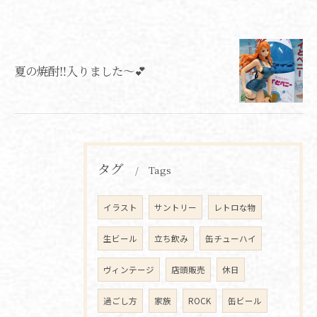
夏の焼酎‼️入りました〜💕
タグ
Tags
イラスト
サントリー
レトロな物
生ビール
立ち飲み
缶チューハイ
ヴィンテージ
店頭販売
休日
過ごし方
家族
ROCK
缶ビール