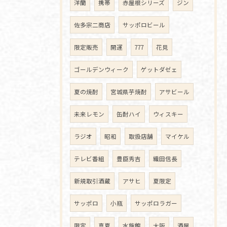
洋蘭
携帯
赤屋根シリーズ
ジン
佐多宗二商店
サッポロビール
限定販売
開運
777
花見
ゴールデンウィーク
ゲットダゼェ
夏の焼酎
宮城県芋焼酎
アサビール
未来レモン
缶酎ハイ
ウィスキー
ラジオ
昭和
取扱店舗
マイケル
テレビ番組
豊臣秀吉
織田信長
新規取引酒蔵
アサヒ
夏限定
サッポロ
小瓶
サッポロラガー
限定
真夏
水族館
大阪
酒屋