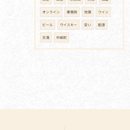
オンライン
業務用
地酒
ワイン
ビール
ウイスキー
安い
配達
天満
中崎町