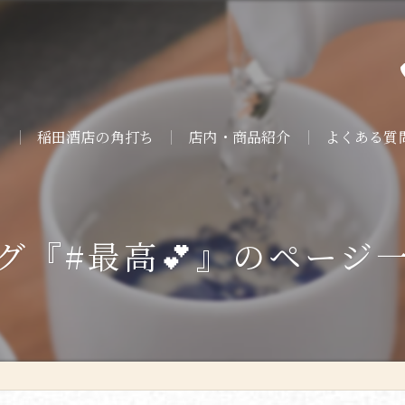
ト
稲田酒店の角打ち
店内・商品紹介
よくある質
グ『#最高💕』のページ