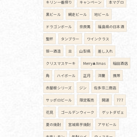
キリン一番搾り
キャンペーン
本マグロ
黒ビール
網走ビール
地ビール
ドラゴンボール
奈良萬
福島県の日本酒
聖杯
タンブラー
ワインクラス
笹一酒造
旦
山梨県
差し入れ
クリスマスケーキ
Merry🎄Xmas
稲田酒店
角
ハイボール
正月
洋蘭
携帯
赤屋根シリーズ
ジン
佐多宗二商店
サッポロビール
限定販売
開運
777
花見
ゴールデンウィーク
ゲットダゼェ
夏の焼酎
宮城県芋焼酎
アサビール
未来レモン
缶酎ハイ
ウィスキー