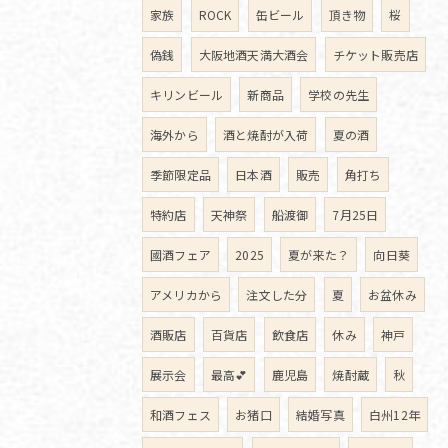
家族
ROCK
缶ビール
頂き物
桜
偽銭
大阪地酒天満大酒会
チケット販売店
キリンビール
新商品
学校の先生
海外から
酒と焼酎が入荷
夏の酒
季節限定品
日本酒
販売
角打ち
特約店
天神祭
船渡御
7月25日
國酒フェア
2025
夏が来た？
向日葵
アメリカから
注文した分
夏
お盆休み
酒販店
百貨店
飲食店
休み
神戸
展示会
最高💕
鹿児島
焼酎蔵
秋
和酒フェス
お猪口
結婚写真
白州12年