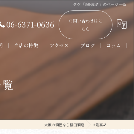
タグ『#最高💕』のページ一覧
お問い合わせはこ
06-6371-0636
ちら
問
当店の特徴
アクセス
ブログ
コラム
販売
通販
一覧
角打ち
日本酒
焼酎
大阪の酒屋なら稲田酒店
#最高💕