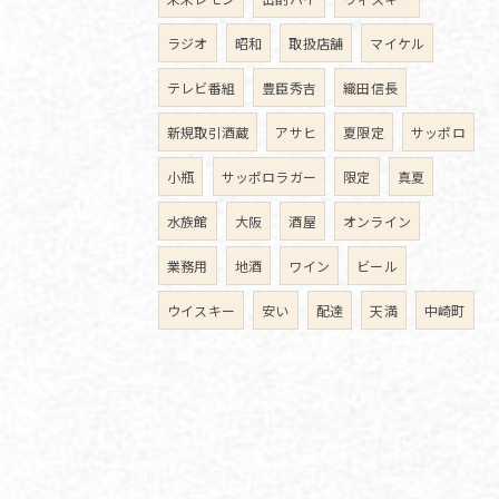
ラジオ
昭和
取扱店舗
マイケル
テレビ番組
豊臣秀吉
織田信長
新規取引酒蔵
アサヒ
夏限定
サッポロ
小瓶
サッポロラガー
限定
真夏
水族館
大阪
酒屋
オンライン
業務用
地酒
ワイン
ビール
ウイスキー
安い
配達
天満
中崎町