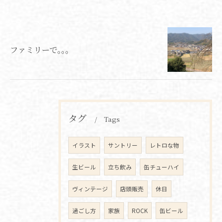
ファミリーで｡｡｡
タグ
Tags
イラスト
サントリー
レトロな物
生ビール
立ち飲み
缶チューハイ
ヴィンテージ
店頭販売
休日
過ごし方
家族
ROCK
缶ビール