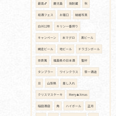
最高💕
鹿児島
焼酎蔵
秋
和酒フェス
お猪口
結婚写真
白州12年
キリン一番搾り
キャンペーン
本マグロ
黒ビール
網走ビール
地ビール
ドラゴンボール
奈良萬
福島県の日本酒
聖杯
タンブラー
ワインクラス
笹一酒造
旦
山梨県
差し入れ
クリスマスケーキ
Merry🎄Xmas
稲田酒店
角
ハイボール
正月