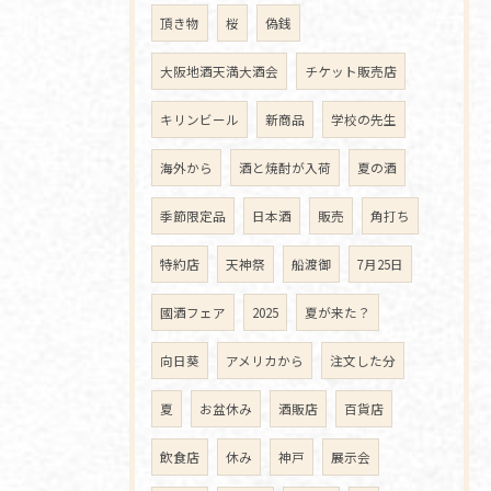
頂き物
桜
偽銭
大阪地酒天満大酒会
チケット販売店
キリンビール
新商品
学校の先生
海外から
酒と焼酎が入荷
夏の酒
季節限定品
日本酒
販売
角打ち
特約店
天神祭
船渡御
7月25日
國酒フェア
2025
夏が来た？
向日葵
アメリカから
注文した分
夏
お盆休み
酒販店
百貨店
飲食店
休み
神戸
展示会