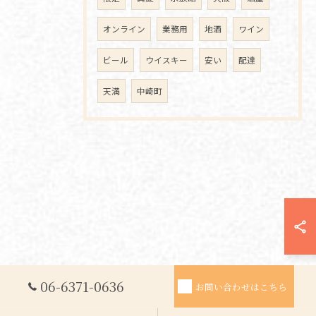
オンライン
業務用
地酒
ワイン
ビール
ウイスキー
安い
配達
天満
中崎町
06-6371-0636
お問い合わせはこちら