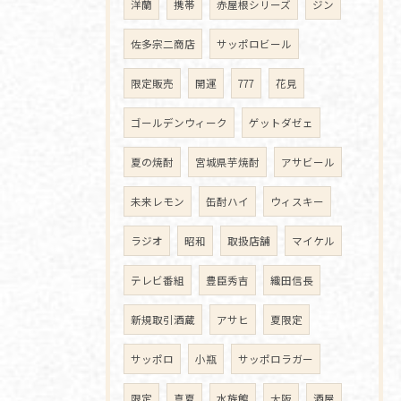
洋蘭
携帯
赤屋根シリーズ
ジン
佐多宗二商店
サッポロビール
限定販売
開運
777
花見
ゴールデンウィーク
ゲットダゼェ
夏の焼酎
宮城県芋焼酎
アサビール
未来レモン
缶酎ハイ
ウィスキー
ラジオ
昭和
取扱店舗
マイケル
テレビ番組
豊臣秀吉
織田信長
新規取引酒蔵
アサヒ
夏限定
サッポロ
小瓶
サッポロラガー
限定
真夏
水族館
大阪
酒屋