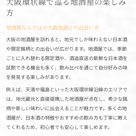
大阪環状線で巡る地酒屋の楽しみ
JR環状線沿い地酒屋で銘柄探しを楽しむ方
方
法
沿線の地酒屋で大阪限定の地酒を味わう魅
地酒屋ならではの大阪地酒との出会い方
力
大阪の地酒屋を訪れると、地元でしか味わえない日本酒
地酒屋めぐりで出会う人気の日本酒とは
や限定銘柄との出会いが広がります。地酒屋では、季節
環状線沿線の地酒屋活用術を徹底解説
ごとに入れ替わる限定酒や、酒造直送の新鮮な日本酒を
地酒屋で体験できる試飲や飲み比べの楽し
試飲できる機会も多く、飲み比べを通じて自分好みの味
さ
を発見する楽しみがあります。
飲み歩きプランに最適な地酒屋案内
例えば、天満や福島といった大阪環状線沿線のエリアで
地酒屋を活用した飲み歩きモデルコース
は、地元蔵元と直接提携した地酒屋が点在し、希少な銘
JR大阪環状線で巡る地酒屋巡りの魅力
柄や新しい味わいに出会えることが魅力です。多くの地
地酒屋の選び方と巡る順番の決め方ガイド
酒屋が、日本酒の特徴やおすすめの飲み方も丁寧に教え
飲み歩きに外せない地酒屋の特徴とは
てくれるため、初心者でも安心して楽しめます。