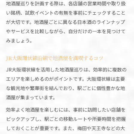
地酒屋活用で新たな日本酒イベント体験
地酒屋巡りを計画する際は、各店舗の営業時間や取り扱
地域の魅力を味わう地酒屋体験記
い銘柄、試飲イベントの有無を事前にチェックすること
が大切です。地酒屋ごとに異なる日本酒のラインナップ
地酒屋で感じる大阪の食文化と地酒の関係
やサービスを比較しながら、自分だけの一本を見つけて
地酒屋体験で出会う地元醸造の奥深さ
みましょう。
JR大阪環状線沿線で楽しむ地酒屋物語
地酒屋で地域イベントと日本酒を堪能する
JR大阪環状線沿線で地酒屋を満喫するコツ
地酒屋活用で広がる大阪の地酒愛好生活
JR大阪環状線を活用した地酒屋巡りは、効率的に複数の
沿線で広がる大阪地酒の新発見
エリアを楽しめるのがポイントです。大阪環状線は主要
地酒屋で見つける大阪独自の地酒銘柄
な観光地や繁華街を結んでおり、駅ごとに個性豊かな地
JR環状線沿線地酒屋の最新動向を探る
酒屋が集まっています。
地酒屋発の話題イベントや限定酒情報
効率よく地酒屋を楽しむには、事前に訪問したい店舗を
地酒屋で知る大阪の日本酒文化最前線
ピックアップし、駅ごとの移動ルートや所要時間を把握
地酒屋のおすすめ地酒ランキング紹介
しておくことが重要です。また、梅田や天王寺などの大