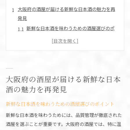
大阪府の酒屋が届ける新鮮な日本酒の魅力を再
発見
新鮮な日本酒を味わうための酒屋選びのポ
イント
大阪の酒屋でしか手に入らない限定日本酒
とは
地元の蔵元と連携する酒屋の強み
新鮮な日本酒が持つ風味の秘密
大阪府の酒屋が届ける新鮮な日本
酒屋が教える、日本酒の正しい保存方法
酒の魅力を再発見
地元で愛される日本酒の選び方
新鮮な日本酒を味わうための酒屋選びのポイント
地元の蔵元直送！大阪の酒屋で味わう特有の焼
新鮮な日本酒を味わうためには、品質管理が徹底された
酎
酒屋を選ぶことが重要です。大阪府の酒屋では、特に温
大阪の酒屋が誇る特有の焼酎とは