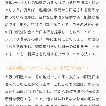
度管理や仕入れの頻度に力を入れている店を選ぶと良い
蔵元直送の焼酎を楽しむ理由
でしょう。例えば、定期的に蔵元から直送される商品を
大阪ならではの焼酎が生まれる背景
扱っている酒屋は、新鮮な日本酒を提供する可能性が高
焼酎選びのコツ：酒屋が教えるポイント
いです。また、店員に相談することで、自分の好みやそ
焼酎の楽しみ方：地元の食文化と共に
の日の気分に合った日本酒を提案してもらうことがで
大阪の酒屋と蔵元の協力関係がもたらす特
き、より満足度の高い一杯に出会えるでしょう。地酒の
別な体験
ラベルを確認し、製造年月日や原料米の産地をチェック
することも、新鮮さを判断するための一つの方法です。
稲田酒店で出会う、大阪の地酒とその風土への
道
大阪の酒屋でしか手に入らない限定日本酒とは
稲田酒店の地酒ラインナップを徹底解説
大阪の酒屋では、その地域でしか手に入らない限定日本
地元の風土が育む地酒の特徴
酒を楽しむことができます。これらの限定酒は、地元の
酒屋が語る、大阪の地酒の魅力
蔵元と酒屋が密接に協力し、特別な製造方法や地元産の
稲田酒店で人気の地酒とその楽しみ方
原料を使用することで、他では味わえない独自の風味を
大阪の文化が香る地酒選びのヒント
実現しています。限定日本酒は、季節ごとに異なる種類