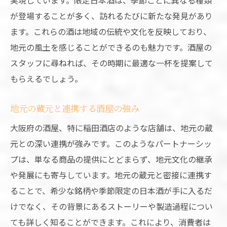
訪れるべき理由：稲田酒店の特別なサービ
が登場することが多く、訪れるたびに新たな発見があり
ス
ます。これらの酒は地域の伝統や文化を反映しており、
大阪の酒屋でしか味わえない、日本酒の新鮮な
地元の風土を感じることができるのも魅力です。酒屋の
風味
スタッフに尋ねれば、その時期に最適な一杯を提案して
酒屋直送の新鮮な日本酒を楽しむ
もらえるでしょう。
大阪の独自性が光る日本酒の種類
地元の蔵元と連携する酒屋の強み
新鮮な日本酒を楽しむための保存・管理
大阪府の酒屋、特に稲田酒店のような店舗は、地元の蔵
地元の酒屋が生み出す日本酒の新しい魅力
元との深い連携が強みです。このようなパートナーシッ
大阪の酒屋で体験する日本酒テイスティン
プは、単なる商品の提供にとどまらず、地元文化の継承
グ
や発展にも寄与しています。地元の蔵元と密接に連携す
新鮮さが生み出す、特別な日本酒の風味
ることで、希少な銘柄や季節限定の日本酒が手に入るだ
酒屋選びのヒント！大阪の地酒を楽しむ秘訣
けでなく、その背景にあるストーリーや製造過程につい
大阪の酒屋が提供する地酒の魅力
ても詳しく知ることができます。これにより、消費者は