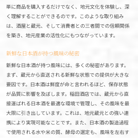
失敗しない酒屋選びのポイント
単に商品を購入するだけでなく、地元文化を体験し、深
地酒の選び方：初心者向けガイド
く理解することができるのです。このような取り組み
は、酒屋と蔵元、そして消費者との三者間での信頼関係
大阪ならではの地酒体験を楽しむ方法
を築き、地元産業の活性化にもつながっています。
酒屋が提案する地酒の飲み比べ
地酒をもっと楽しむための料理の合わせ方
新鮮な日本酒が持つ風味の秘密
大阪府の酒屋で見つける、心温まる一杯の提案
新鮮な日本酒が持つ風味には、多くの秘密があります。
心に残る一杯を見つけるための酒屋選び
まず、蔵元から直送される新鮮な状態での提供が大きな
大阪でしか楽しめない特別な一杯
要因です。日本酒は鮮度が命と言われるほど、保存状態
酒屋スタッフが教えるお薦めの一杯
が品質に影響を及ぼします。稲田酒店では、蔵元から直
日本酒・焼酎の楽しみ方：プロの視点から
接運ばれる日本酒を最適な環境で管理し、その風味を最
大限に引き出しています。これは、地元蔵元との強い連
酒屋で出会う、心温まる接客体験
携により実現可能なことです。また、日本酒の製造過程
訪れるだけで心が豊かになる大阪の酒屋
で使用される水や米の質、酵母の選定も、風味を左右す
地元の文化を感じる大阪の酒屋ならではの焼酎