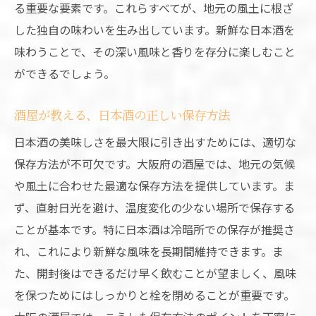
る重要な要素です。これらすべてが、地元の風土に根ざ
大阪の酒屋で出会う、地元文化が薫る焼酎
した独自の味わいを生み出しています。新鮮な日本酒を
焼酎の魅力を引き出す酒屋の工夫
味わうことで、その深い風味と香りを存分に楽しむこと
大阪ならではの焼酎の楽しみ方
ができるでしょう。
地元の文化と共に楽しむ焼酎
酒屋が教える、日本酒の正しい保存方法
蔵元と共に作り上げる焼酎の魅力
焼酎が育む、地元の文化と歴史
日本酒の美味しさを最大限に引き出すためには、適切な
保存方法が不可欠です。大阪府の酒屋では、地元の気候
大阪の酒屋で体験する、地元の自然が育む特別
や風土に合わせた最適な保存方法を提供しています。ま
な風味
ず、直射日光を避け、温度変化の少ない場所で保存する
自然が生み出す特別な風味を持つ酒とは
ことが基本です。特に日本酒は冷暗所での保存が推奨さ
地元の自然が息づく日本酒・焼酎の選び方
れ、これにより新鮮な風味を長期間維持できます。ま
酒屋が教える、自然派日本酒の楽しみ方
た、開封後はできるだけ早く飲むことが望ましく、風味
大阪の酒屋で出会う、大自然の恵みを感じ
を保つためにはしっかりと栓を閉めることが重要です。
る一杯