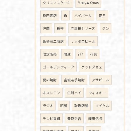
クリスマスケーキ
Merry🎄Xmas
稲田酒店
角
ハイボール
正月
洋蘭
携帯
赤屋根シリーズ
ジン
佐多宗二商店
サッポロビール
限定販売
開運
777
花見
ゴールデンウィーク
ゲットダゼェ
夏の焼酎
宮城県芋焼酎
アサビール
未来レモン
缶酎ハイ
ウィスキー
ラジオ
昭和
取扱店舗
マイケル
テレビ番組
豊臣秀吉
織田信長