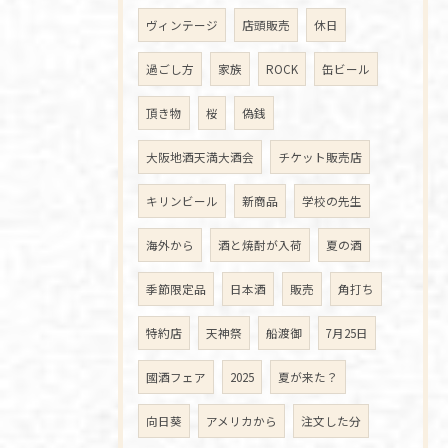
ヴィンテージ
店頭販売
休日
過ごし方
家族
ROCK
缶ビール
頂き物
桜
偽銭
大阪地酒天満大酒会
チケット販売店
キリンビール
新商品
学校の先生
海外から
酒と焼酎が入荷
夏の酒
季節限定品
日本酒
販売
角打ち
特約店
天神祭
船渡御
7月25日
國酒フェア
2025
夏が来た？
向日葵
アメリカから
注文した分