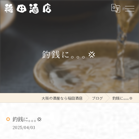
釣銭に｡｡｡💢
大阪の酒屋なら稲田酒店
ブログ
釣銭に｡｡｡💢
釣銭に｡｡｡💢
2025/04/03