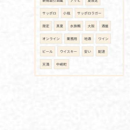
新規取引酒蔵
アサヒ
夏限定
サッポロ
小瓶
サッポロラガー
限定
真夏
水族館
大阪
酒屋
オンライン
業務用
地酒
ワイン
ビール
ウイスキー
安い
配達
天満
中崎町