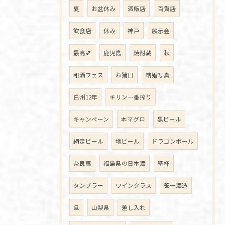
夏
お盆休み
酒販店
百貨店
飲食店
休み
神戸
展示会
最高💕
鹿児島
焼酎蔵
秋
和酒フェス
お猪口
結婚写真
白州12年
キリン一番搾り
キャンペーン
本マグロ
黒ビール
網走ビール
地ビール
ドラゴンボール
奈良萬
福島県の日本酒
聖杯
タンブラー
ワインクラス
笹一酒造
旦
山梨県
差し入れ