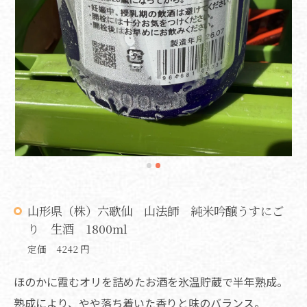
山形県（株）六歌仙 山法師 純米吟醸うすにご
り 生酒 1800ml
定価 4242 円
ほのかに霞むオリを詰めたお酒を氷温貯蔵で半年熟成。
熟成により、やや落ち着いた香りと味のバランス。