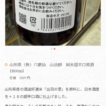
山形県（株）六歌仙 山法師 純米超辛口原酒
1800ml
定価 3109 円
山形県産の酒造好適米「出羽の里」を原料に、日本酒度
を＋１８の超辛口酒に仕上げました。
香り穏やか、そして抜群のキレ味。また、原酒ならでは