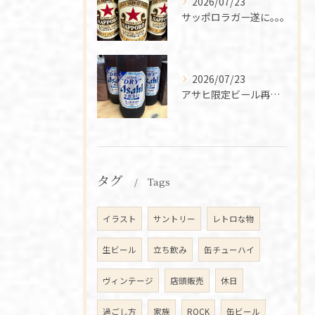
2026/07/23
サッポロラガー遂に｡｡｡
2026/07/23
アサヒ限定ビール再入荷‼️
タグ
Tags
イラスト
サントリー
レトロな物
生ビール
立ち飲み
缶チューハイ
ヴィンテージ
店頭販売
休日
過ごし方
家族
ROCK
缶ビール