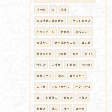
頂き物
桜
偽銭
大阪地酒天満大酒会
チケット販売店
キリンビール
新商品
学校の先生
海外から
酒と焼酎が入荷
夏の酒
季節限定品
日本酒
販売
角打ち
特約店
天神祭
船渡御
7月25日
國酒フェア
2025
夏が来た？
向日葵
アメリカから
注文した分
夏
お盆休み
酒販店
百貨店
飲食店
休み
神戸
展示会