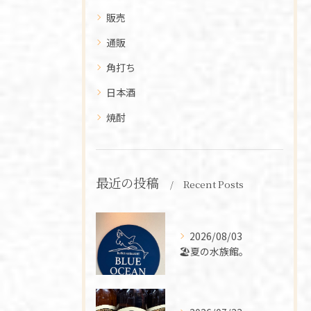
販売
通販
角打ち
日本酒
焼酎
最近の投稿
Recent Posts
2026/08/03
🏖️夏の水族館。