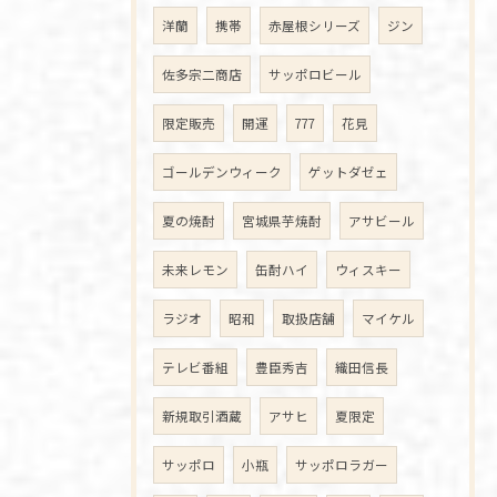
洋蘭
携帯
赤屋根シリーズ
ジン
佐多宗二商店
サッポロビール
限定販売
開運
777
花見
ゴールデンウィーク
ゲットダゼェ
夏の焼酎
宮城県芋焼酎
アサビール
未来レモン
缶酎ハイ
ウィスキー
ラジオ
昭和
取扱店舗
マイケル
テレビ番組
豊臣秀吉
織田信長
新規取引酒蔵
アサヒ
夏限定
サッポロ
小瓶
サッポロラガー