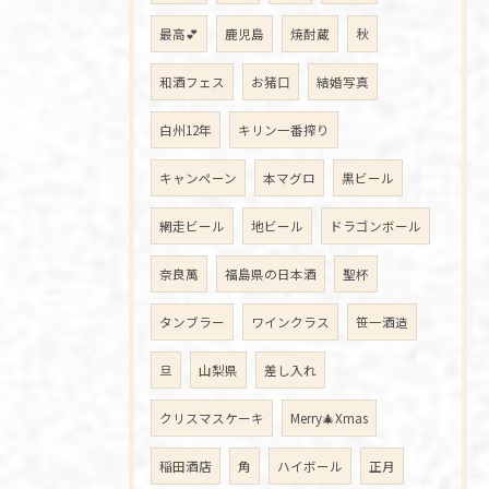
最高💕
鹿児島
焼酎蔵
秋
和酒フェス
お猪口
結婚写真
白州12年
キリン一番搾り
キャンペーン
本マグロ
黒ビール
網走ビール
地ビール
ドラゴンボール
奈良萬
福島県の日本酒
聖杯
タンブラー
ワインクラス
笹一酒造
旦
山梨県
差し入れ
クリスマスケーキ
Merry🎄Xmas
稲田酒店
角
ハイボール
正月