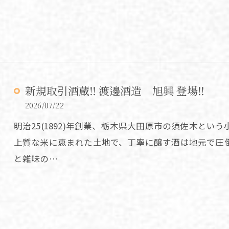
新規取引酒蔵‼️ 渡邊酒造 旭興 登場‼️
2026/07/22
明治25(1892)年創業、栃木県大田原市の須佐木と
上質な米に恵まれた土地で、丁寧に醸す酒は地元で圧
と雑味の…