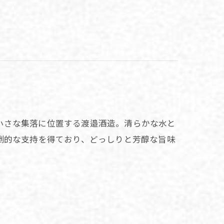
いう小さな集落に位置する渡邉酒造。清らかな水と
倒的な支持を得ており、どっしりと芳醇な旨味