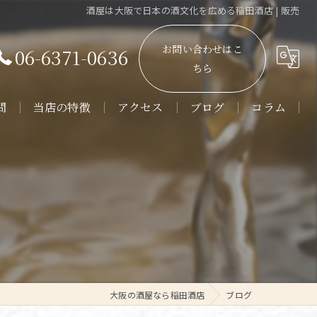
酒屋は大阪で日本の酒文化を広める稲田酒店 | 販売
お問い合わせはこ
06-6371-0636
ちら
問
当店の特徴
アクセス
ブログ
コラム
販売
通販
角打ち
日本酒
焼酎
大阪の酒屋なら稲田酒店
ブログ