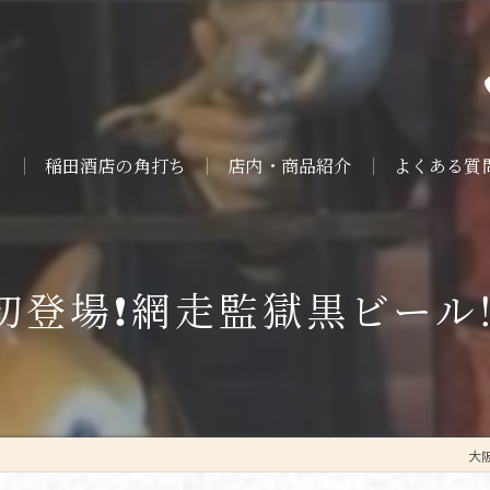
ト
稲田酒店の角打ち
店内・商品紹介
よくある質
初登場❗️網走監獄黒ビール‼
大