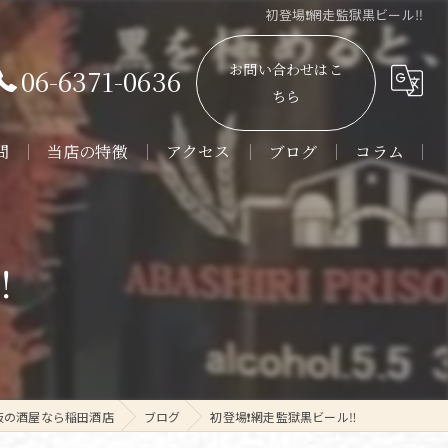
初登場❗️網走監獄黒ビール‼️
お問い合わせはこ
06-6371-0636
ちら
問
当店の特徴
アクセス
ブログ
コラム
販売
通販
️
角打ち
日本酒
焼酎
阪の酒屋なら稲田酒店
ブログ
初登場❗️網走監獄黒ビール‼️