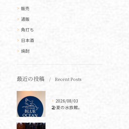
販売
通販
角打ち
日本酒
焼酎
最近の投稿
Recent Posts
2026/08/03
🏖️夏の水族館。