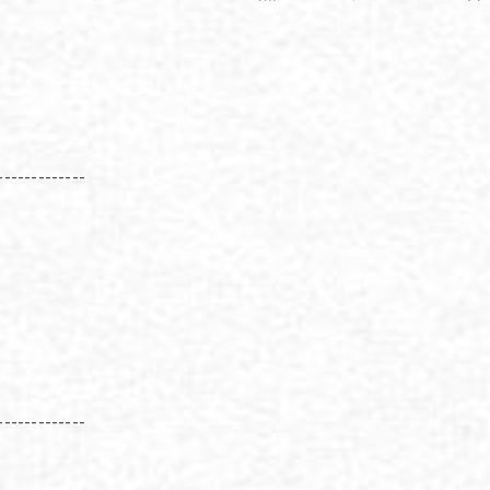
-------------
-------------