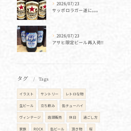
2026/07/23
サッポロラガー遂に｡｡｡
2026/07/23
アサヒ限定ビール再入荷‼️
タグ
Tags
イラスト
サントリー
レトロな物
生ビール
立ち飲み
缶チューハイ
ヴィンテージ
店頭販売
休日
過ごし方
家族
ROCK
缶ビール
頂き物
桜