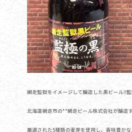
網走監獄をイメージして醸造した黒ビール‼️監獄
北海道網走市の**網走ビール株式会社が醸造
厳選された5種類の麦芽を使用し、香味豊か