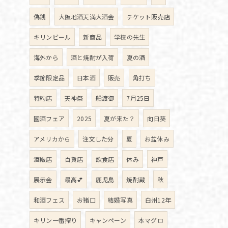
偽銭
大阪地酒天満大酒会
チケット販売店
キリンビール
新商品
学校の先生
海外から
酒と焼酎が入荷
夏の酒
季節限定品
日本酒
販売
角打ち
特約店
天神祭
船渡御
7月25日
國酒フェア
2025
夏が来た？
向日葵
アメリカから
注文した分
夏
お盆休み
酒販店
百貨店
飲食店
休み
神戸
展示会
最高💕
鹿児島
焼酎蔵
秋
和酒フェス
お猪口
結婚写真
白州12年
キリン一番搾り
キャンペーン
本マグロ