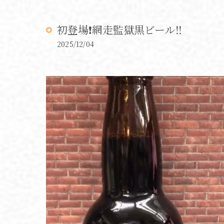
初登場❗️網走監獄黒ビール‼️
2025/12/04