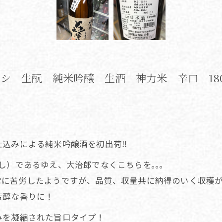
シ 生酛 純米吟醸 生酒 神力米 辛口 180
込みによる純米吟醸酒を初出荷‼️
し）であるゆえ、大治郎でなくこちらを｡｡｡
常に苦労したようですが、品質、収量共に納得のいく収穫
芳醇な香りに！
みを凝縮された旨口タイプ！