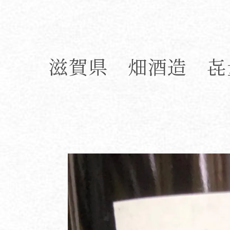
滋賀県 畑酒造 㐂