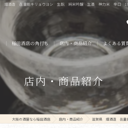
 畑酒造 㐂量能キリョウヨシ 生酛 純米吟醸 生酒 神力米 辛口 1800
ト
稲田酒店の角打ち
店内・商品紹介
よくある質
店内・商品紹介
大阪の酒屋なら稲田酒店
店内・商品紹介
滋賀県 畑酒造 㐂量能