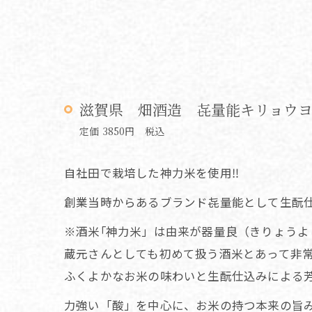
滋賀県 畑酒造 㐂量能キリョウヨ
定価 3850円 税込
自社田で栽培した神力米を使用‼️
創業当時からあるブランド㐂量能として生酛仕
※酒米｢神力米」は由来が器量良（きりょうよ
蔵元さんとしても初めて扱う酒米とあって非
ふくよかなお米の味わいと生酛仕込みによる
力強い「酸」を中心に、お米の持つ本来の旨