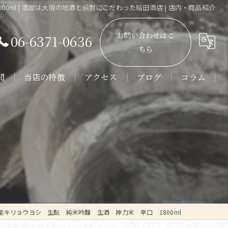
ml | 酒屋は大阪の地酒と焼酎にこだわった稲田酒店 | 店内・商品紹介
お問い合わせはこ
06-6371-0636
ちら
問
当店の特徴
アクセス
ブログ
コラム
販売
通販
角打ち
日本酒
焼酎
キリョウヨシ 生酛 純米吟醸 生酒 神力米 辛口 1800ml