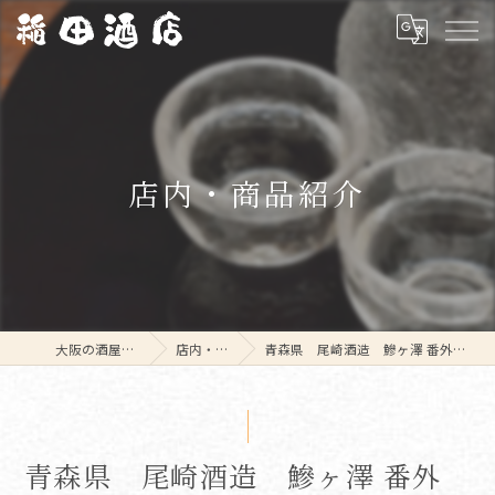
店内・商品紹介
大阪の酒屋なら稲田酒店
店内・商品紹介
青森県 尾崎酒造 鰺ヶ澤 番外 山廃 純米原酒 1800ml
青森県 尾崎酒造 鰺ヶ澤 番外