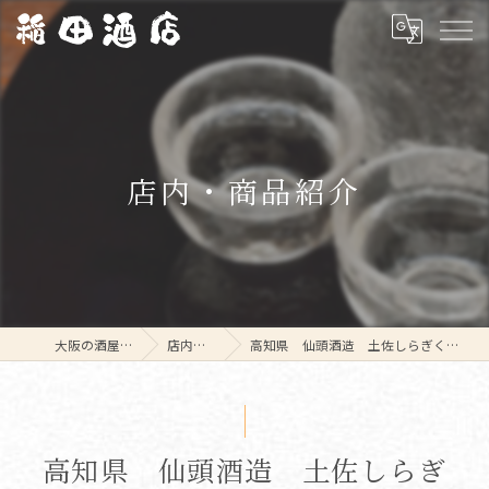
店内・商品紹介
大阪の酒屋なら稲田酒店
店内・商品紹介
高知県 仙頭酒造 土佐しらぎく 純米吟醸 微発泡 生 1800ml
高知県 仙頭酒造 土佐しらぎ