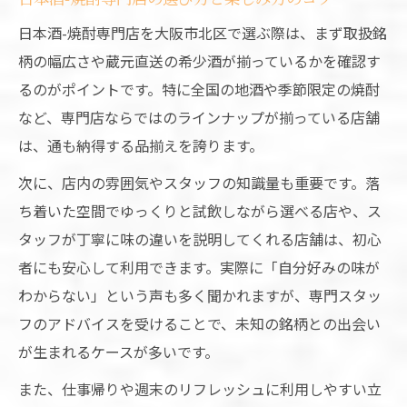
大阪の日本酒-焼酎専門店でくつろぎの時間
日本酒-焼酎専門店を大阪市北区で選ぶ際は、まず取扱銘
を
柄の幅広さや蔵元直送の希少酒が揃っているかを確認す
落ち着いた雰囲気の日本酒-焼酎専門店活用
るのがポイントです。特に全国の地酒や季節限定の焼酎
術
など、専門店ならではのラインナップが揃っている店舗
一人でも安心の日本酒-焼酎専門店の過ごし
は、通も納得する品揃えを誇ります。
方
次に、店内の雰囲気やスタッフの知識量も重要です。落
静かな空間を楽しむ日本酒-焼酎専門店の魅
ち着いた空間でゆっくりと試飲しながら選べる店や、ス
力
タッフが丁寧に味の違いを説明してくれる店舗は、初心
大阪で味わう日本酒-焼酎専門店の癒し体験
者にも安心して利用できます。実際に「自分好みの味が
日本酒-焼酎好きが選ぶ北区の隠れた魅力
わからない」という声も多く聞かれますが、専門スタッ
日本酒-焼酎専門店で発見する北区の逸品銘
フのアドバイスを受けることで、未知の銘柄との出会い
柄
が生まれるケースが多いです。
北区で人気の日本酒-焼酎専門店を徹底解説
また、仕事帰りや週末のリフレッシュに利用しやすい立
日本酒-焼酎専門店で楽しむ北区ならではの