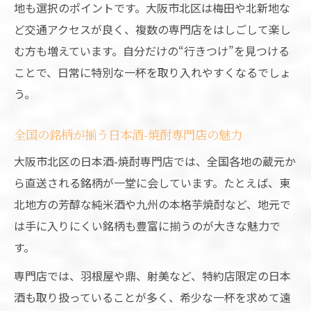
地も選択のポイントです。大阪市北区は梅田や北新地な
味
ど交通アクセスが良く、複数の専門店をはしごして楽し
知る人ぞ知る日本酒-焼酎専門店の選び方
む方も増えています。自分だけの“行きつけ”を見つける
北区の日本酒-焼酎専門店が提供する魅力体
ことで、日常に特別な一杯を取り入れやすくなるでしょ
験
う。
地酒も焼酎も味わえる場所の探し方
全国の銘柄が揃う日本酒-焼酎専門店の魅力
日本酒-焼酎専門店で地酒と焼酎を楽しむ方
法
大阪市北区の日本酒-焼酎専門店では、全国各地の蔵元か
ら直送される銘柄が一堂に会しています。たとえば、東
地酒・焼酎を堪能できる専門店の選び方
北地方の芳醇な純米酒や九州の本格芋焼酎など、地元で
日本酒-焼酎専門店で味わう地元の銘酒探し
は手に入りにくい銘柄も豊富に揃うのが大きな魅力で
専門店活用で地酒も焼酎も満喫するコツ
す。
日本酒-焼酎専門店の賢い利用法と体験談
専門店では、羽根屋や鼎、射美など、特約店限定の日本
仕事帰りに堪能したい厳選銘柄の世界
酒も取り扱っていることが多く、希少な一杯を求めて遠
日本酒-焼酎専門店で厳選銘柄を味わう贅沢