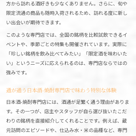
方から訪れる酒好きも少なくありません。さらに、旬や
仕事帰りに立ち寄る日本酒-焼酎専門店の魅
限定流通の商品も随時入荷されるため、訪れる度に新し
力
い出会いが期待できます。
専門店で出会える厳選日本酒-焼酎の体験談
このような専門店では、全国の銘柄を比較試飲できるイ
日本酒-焼酎専門店で癒される夜の楽しみ方
ベントや、季節ごとの特集も開催されています。実際に
厳選された日本酒-焼酎専門店の選定ポイン
「珍しい銘柄を飲み比べてみたい」「限定酒を味わいた
ト
い」というニーズに応えられるのは、専門店ならではの
大阪市北区で出会う心温まる一杯
強みです。
日本酒-焼酎専門店で心温まる一杯を味わう
方法
通が通う日本酒-焼酎専門店で味わう特別な体験
北区の日本酒-焼酎専門店で過ごす特別な夜
日本酒-焼酎専門店には、酒通が足繁く通う理由がありま
日本酒-焼酎専門店選びで変わる感動体験
す。その一つが、店主やスタッフが自ら選び抜いたこだ
わりの銘柄を直接紹介してくれることです。例えば、蔵
日本酒-焼酎専門店で身近に感じる職人の想
元訪問のエピソードや、仕込み水・米の品種など、専門
い